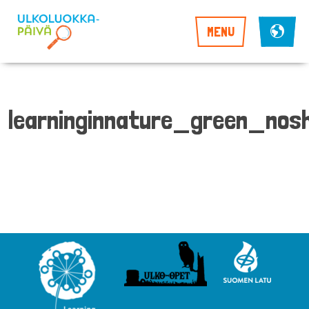
MENU
learninginnature_green_no