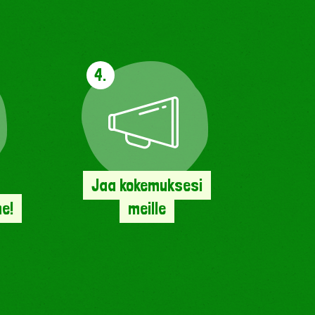
4.
Jaa kokemuksesi
e!
meille