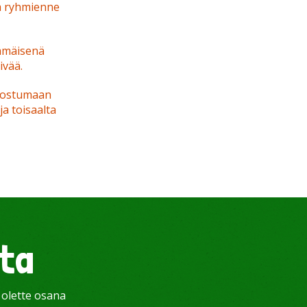
ja ryhmienne
mmäisenä
ivää.
nnostumaan
ja toisaalta
tta
ä olette osana