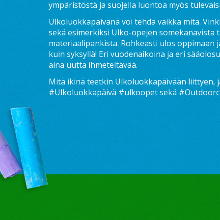
ympäristöstä ja suojella luontoa myös tulevai
Ulkoluokkapäivänä voi tehdä vaikka mitä. Vink
sekä esimerkiksi Ulko-opejen somekanavista 
materiaalipankista. Rohkeasti ulos oppimaan ja
kuin syksyllä! Eri vuodenaikoina ja eri sääolos
aina uutta ihmeteltävää.
Mitä ikinä teetkin Ulkoluokkapäivään liittyen, 
#Ulkoluokkapäivä #ulkoopet sekä #Outdoor