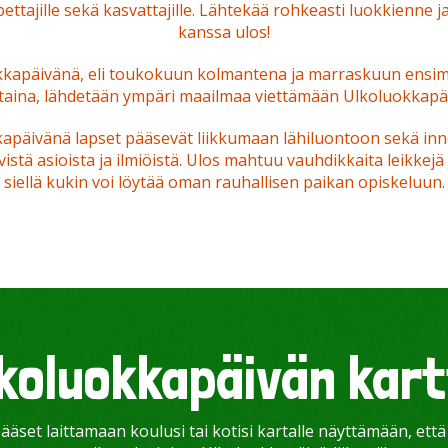
opettajille sekä kasvattajille. Lähtekää rohkeasti luokkienne 
kanssa ulos!
kkapäivänä, eli toukokuun kolmantena ja marraskuun ensi
taina, lähdetään ympäri maailmaa viettämään Ulkoluokkapä
apäivänä lapset pääsevät liikkumaan lähiluontoon sekä i
yvistä asioista ja ilmiöistä. Ulos mahtuu vauhdikkaita leikkejä 
siellä kukin voi löytää oman rauhallisen paikan opiskeluun.
koluokkapäivän kar
pääset laittamaan koulusi tai kotisi kartalle näyttämään, ett