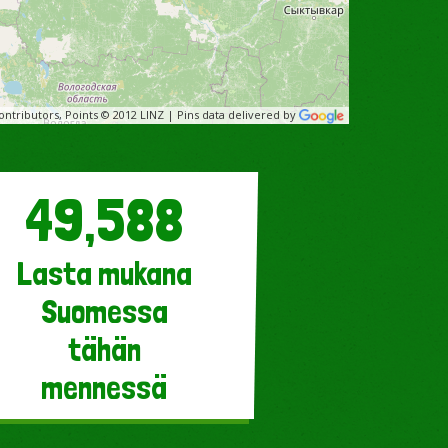
ntributors, Points © 2012 LINZ | Pins data delivered by
49,588
Lasta mukana
9
Suomessa
tähän
mennessä