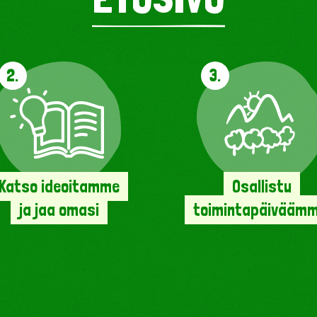
2.
3.
Katso ideoitamme
Osallistu
ja jaa omasi
toimintapäiväämm