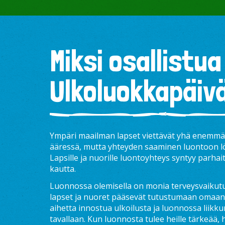
1
228
3
2
89
21
158
15
30
5
23
24
4
279
79
Miksi osallistua
Ulkoluokkapäiv
Ympäri maailman lapset viettävät yhä enemmän 
ääressä, mutta yhteyden saaminen luontoon lö
Lapsille ja nuorille luontoyhteys syntyy parhai
kautta.
Luonnossa olemisella on monia terveysvaikutu
lapset ja nuoret pääsevät tutustumaan omaan 
aihetta innostua ulkoilusta ja luonnossa liikk
tavallaan. Kun luonnosta tulee heille tärkeää,