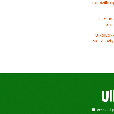
toimiville 
Ulkoluo
tors
Ulkoluokk
sieltä löyt
Ul
Liittyessäsi 