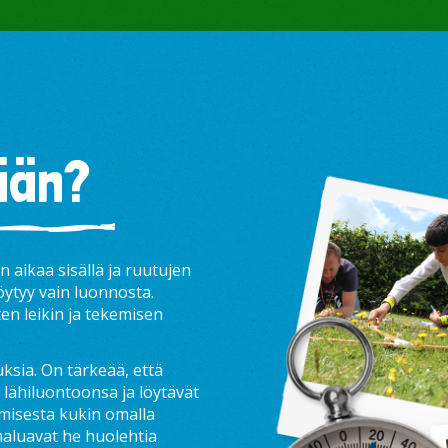
6
4
7
40
4
2
51
13
107
112
ään?
aikaa sisällä ja ruutujen
ytyy vain luonnosta.
ten leikin ja tekemisen
ksia. On tärkeää, että
lähiluontoonsa ja löytävät
umisesta kukin omalla
 haluavat he huolehtia