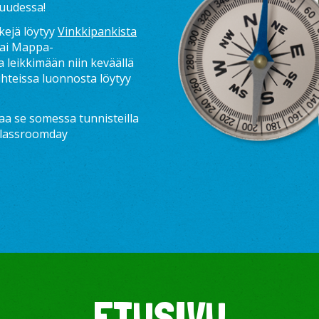
suudessa!
kejä löytyy
Vinkkipankista
tai Mappa-
 leikkimään niin keväällä
uhteissa luonnosta löytyy
jaa se somessa tunnisteilla
classroomday
ETUSIVU