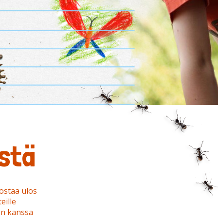
ästä
ostaa ulos
eille
en kanssa