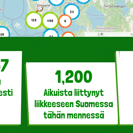
20
128
499
8
Leaflet
| ©
OpenStreetMap
co
68
27
3
15
04
15
212
28
1,200
117
117
a
86
515
esti
Aikuista liittynyt
3
liikkeeseen Suomessa
2
tähän mennessä
16
42
9
6