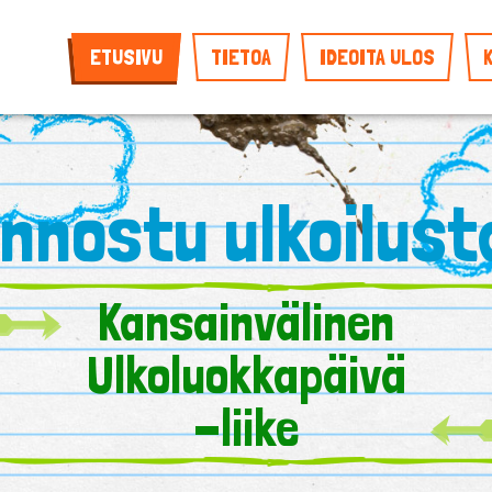
ETUSIVU
TIETOA
IDEOITA ULOS
Innostu ulkoilust
Kansainvälinen
Ulkoluokkapäivä
-liike