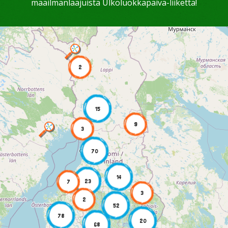
maailmanlaajuista Ulkoluokkapäivä-liikettä!
2
15
9
3
70
14
23
7
3
2
52
78
20
68