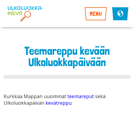
MENU
Teemareppu kevään
Ulkoluokkapäivään
Kurkkaa Mappan uusimmat
teemareput
sekä
Ulkoluokkapäivän
kevätreppu.