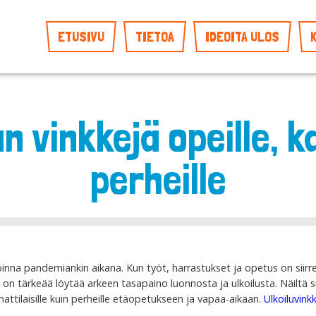
ETUSIVU
TIETOA
IDEOITA ULOS
vinkkejä opeille, ka
perheille
voinna pandemiankin aikana. Kun työt, harrastukset ja opetus on siir
 on tärkeää löytää arkeen tasapaino luonnosta ja ulkoilusta. Näiltä siv
ttilaisille kuin perheille etäopetukseen ja vapaa-aikaan.
Ulkoiluvink