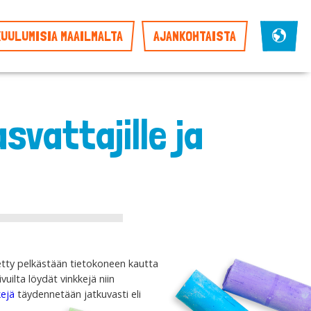
KUULUMISIA MAAILMALTA
AJANKOHTAISTA
svattajille ja
retty pelkästään tietokoneen kautta
uilta löydät vinkkejä niin
kejä
täydennetään jatkuvasti eli