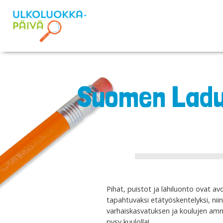
Suomen Ladun 
Pihat, puistot ja lähiluonto ovat a
tapahtuvaksi etätyöskentelyksi, niin
varhaiskasvatuksen ja koulujen amma
pysy kuulolla!